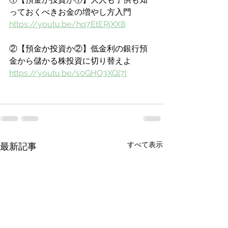
っておくべきお金の増やし方入門
https://youtu.be/hq7EtERjXX8
②【預金か投資か②】低金利の銀行預
金から儲かる株投資に切り替えよ
https://youtu.be/s0GHO3XQl7I
すべて表示
最新記事