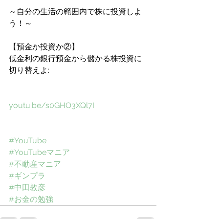
～自分の生活の範囲内で株に投資しよ
う！～
【預金か投資か②】
低金利の銀行預金から儲かる株投資に
切り替えよ: 
youtu.be/s0GHO3XQl7I
#YouTube
#YouTubeマニア
#不動産マニア
#ギンプラ
#中田敦彦
#お金の勉強