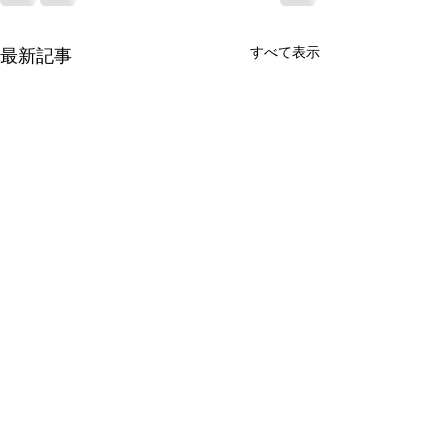
すべて表示
最新記事
いまのAIがわかる
子育てに困った
YouTube①
YouTube⑥