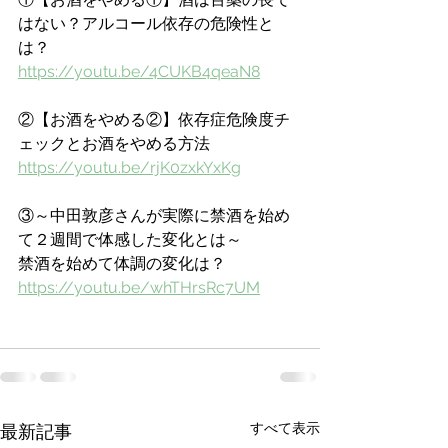
はない？アルコール依存の危険性と
は？
https://youtu.be/4CUKB4qeaN8
②【お酒をやめる②】依存症危険度チ
ェックとお酒をやめる方法
https://youtu.be/rjK0zxkYxKg
③～中田敦彦さんが実際に禁酒を始め
て２週間で体感した変化とは～
禁酒を始めて体調の変化は？
https://youtu.be/whTHrsRc7UM
すべて表示
最新記事