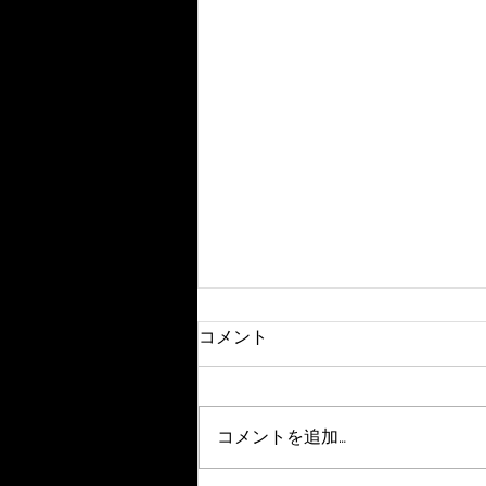
いまのAIがわかるYouTube②
コメント
本日のおすすめYouTubeを更新
しました。 是非Twitter・
Instagramをチェック！！
コメントを追加…
https://youtu.be/szbOwG2JXs8
#YouTube #YouTubeマニア #不