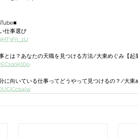
ube■
い仕事選び
giHT3Fn_1U
事とは？あなたの天職を見つける方法/大東めぐみ【起
KvEC1qoKlDo
分に向いている仕事ってどうやって見つけるの？/大東
uOUCiCcb4lw