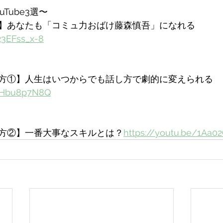
Tube3選〜
】あなたも「コミュ力おばけ藤森慎吾」になれる
23EFss_x-8
方①】人生はいつからでも話し方で劇的に変えられる
ITHbu8p7N8Q
方②】一番大事なスキルとは？
https://youtu.be/1Aa0