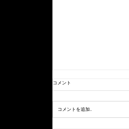
いまのAIがわかるYouTube②
コメント
本日のおすすめYouTubeを更新
しました。 是非Twitter・
Instagramをチェック！！
コメントを追加…
https://youtu.be/szbOwG2JXs8
#YouTube #YouTubeマニア #不
動産マニア #ギンプラ #中田敦彦